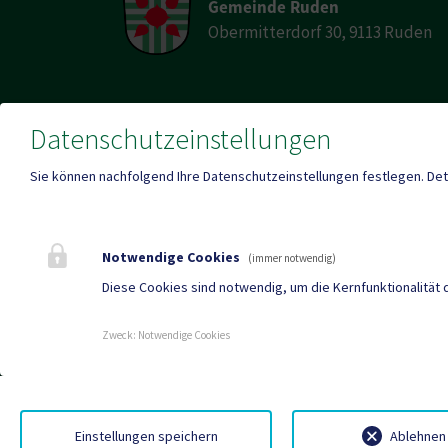
Gemeinde Ruden
Obermitterdorf 30, 9113 Ruden
Telefon
E-Mail
Datenschutzeinstellungen
04234 / 218
ruden
Sie können nachfolgend Ihre Datenschutzeinstellungen festlegen.
Det
Fax
04234 / 218 6
Notwendige Cookies
(immer notwendig)
Diese Cookies sind notwendig, um die Kernfunktionalität 
Parteienverkehr
Amtss
Heute , Geschlossen
Heute 
Zweck
:
Notwendige Cookies
Einstellungen speichern
Ablehnen