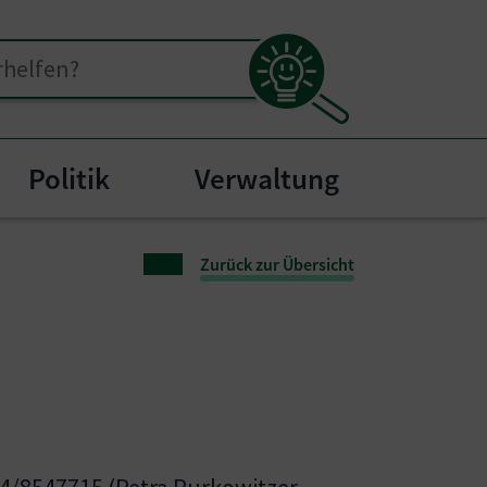
Politik
Verwaltung
nu for "Bürgerservice"
Zurück zur Übersicht
/8547715 (Petra Purkowitzer-