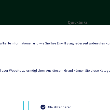
Quicklinks
Geko digital Gemei
@ktn.gde.at
Gemeindenachricht
aillierte Informationen und wie Sie Ihre Einwilligung jederzeit widerrufen k
Termine
dieser Website zu ermöglichen. Aus diesem Grund können Sie diese Kategor
tunden
, Geschlossen
Mehr
WARTUNGSSEITE
|
BA
SITEMAP
|
IMPRESSU
Neuigkeiten
Termine
Kundmachungen
Konta
Alle akzeptieren