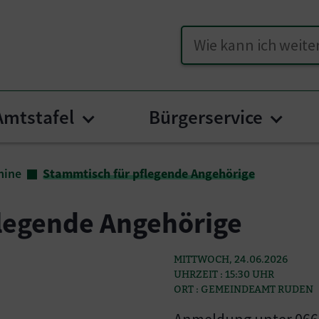
Suche
Amtstafel
Bürgerservice
 for "Unser Ruden"
Submenu for "Amtstafel"
Subme
mine
Stammtisch für pflegende Angehörige
legende Angehörige
MITTWOCH, 24.06.2026
UHRZEIT : 15:30 UHR
ORT : GEMEINDEAMT RUDEN
Anmeldung unter 0664