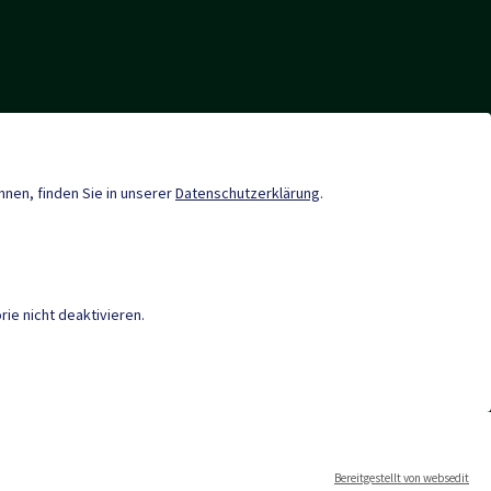
nde-App
Sport & Freizeit
en
Neuigkeiten
önnen, finden Sie in unserer
Datenschutzerklärung
.
ie nicht deaktivieren.
RRIEREFREIHEIT
|
DATENSCHUTZ
|
M
kt
Bereitgestellt von websedit