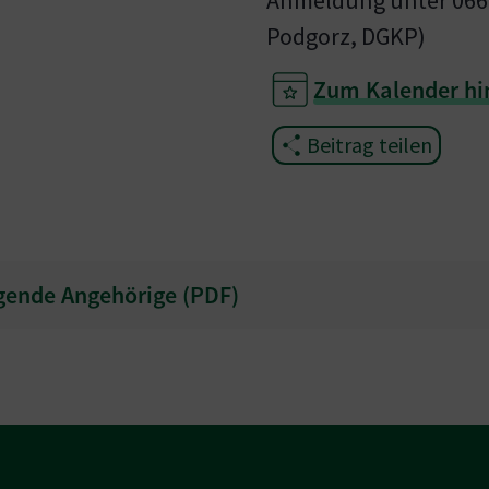
Podgorz, DGKP)
Zum Kalender hi
Beitrag teilen
gende Angehörige (
PDF
)