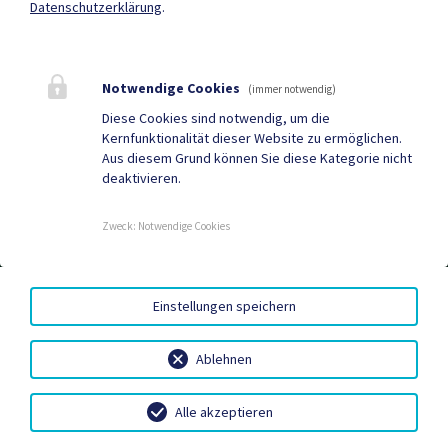
Mehr
Datenschutzerklärung
.
Quicklinks
Notwendige Cookies
(immer notwendig)
Geko digital Gemeinde-
Sport & Freizeit
Diese Cookies sind notwendig, um die
Kernfunktionalität dieser Website zu ermöglichen.
App
Aus diesem Grund können Sie diese Kategorie nicht
deaktivieren.
Gemeindenachrichten
Neuigkeiten
Termine
Zweck
:
Notwendige Cookies
WARTUNGSSEITE
|
BARRIEREFREIHEIT
|
DATENSCHUTZ
|
Einstellungen speichern
SITEMAP
|
IMPRESSUM
Ablehnen
Alle akzeptieren
Neuigkeiten
Termine
Kundmachungen
Kontakt