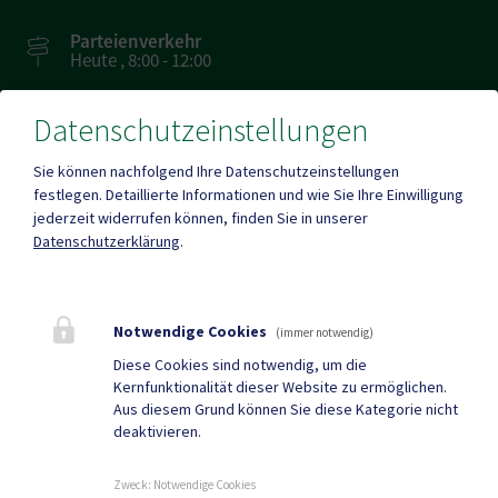
Parteienverkehr
Heute , 8:00 - 12:00
Datenschutzeinstellungen
Amtsstunden
Heute , 8:00 - 15:00
Sie können nachfolgend Ihre Datenschutzeinstellungen
festlegen.
Detaillierte Informationen und wie Sie Ihre Einwilligung
jederzeit widerrufen können, finden Sie in unserer
Mehr
Datenschutzerklärung
.
Quicklinks
Notwendige Cookies
(immer notwendig)
Geko digital Gemeinde-
Sport & Freizeit
Diese Cookies sind notwendig, um die
Kernfunktionalität dieser Website zu ermöglichen.
App
Aus diesem Grund können Sie diese Kategorie nicht
deaktivieren.
Gemeindenachrichten
Neuigkeiten
Termine
Zweck
:
Notwendige Cookies