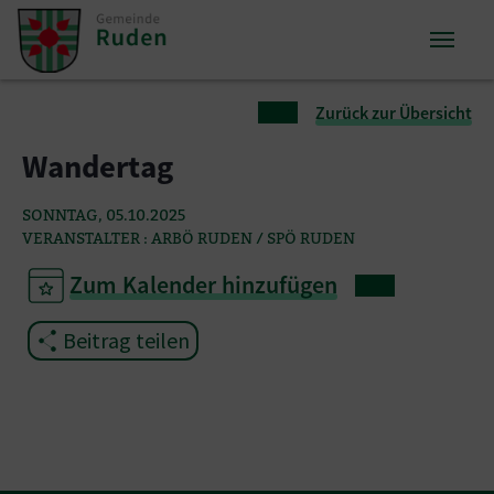
Zum Inhalt springen
Zum Seitenende springen
Sie sind hier:
Zurück zur Übersicht
Wandertag
SONNTAG, 05.10.2025
VERANSTALTER : ARBÖ RUDEN / SPÖ RUDEN
Zum Kalender hinzufügen
Beitrag teilen