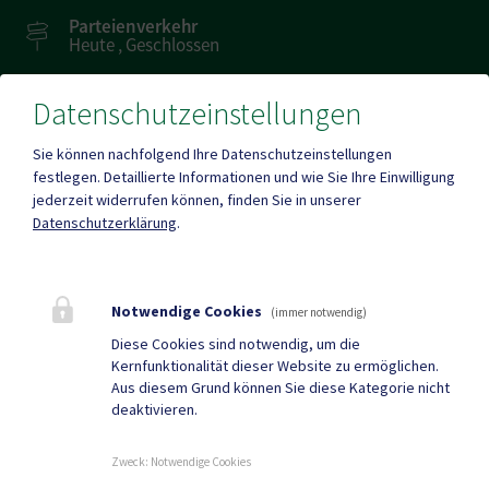
Parteienverkehr
Heute , Geschlossen
Datenschutzeinstellungen
Amtsstunden
Heute , Geschlossen
Sie können nachfolgend Ihre Datenschutzeinstellungen
festlegen.
Detaillierte Informationen und wie Sie Ihre Einwilligung
jederzeit widerrufen können, finden Sie in unserer
Mehr
Datenschutzerklärung
.
Quicklinks
Notwendige Cookies
(immer notwendig)
Geko digital Gemeinde-
Sport & Freizeit
Diese Cookies sind notwendig, um die
Kernfunktionalität dieser Website zu ermöglichen.
App
Aus diesem Grund können Sie diese Kategorie nicht
deaktivieren.
Gemeindenachrichten
Neuigkeiten
Termine
Zweck
:
Notwendige Cookies