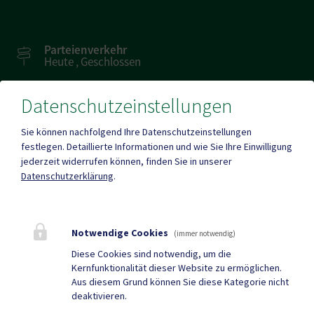
Parteienverkehr
Heute , Geschlossen
Datenschutzeinstellungen
Amtsstunden
Heute , Geschlossen
Sie können nachfolgend Ihre Datenschutzeinstellungen
festlegen.
Detaillierte Informationen und wie Sie Ihre Einwilligung
jederzeit widerrufen können, finden Sie in unserer
Mehr
Datenschutzerklärung
.
Quicklinks
Notwendige Cookies
(immer notwendig)
Geko digital Gemeinde-
Sport & Freizeit
Diese Cookies sind notwendig, um die
Kernfunktionalität dieser Website zu ermöglichen.
App
Aus diesem Grund können Sie diese Kategorie nicht
deaktivieren.
Gemeindenachrichten
Neuigkeiten