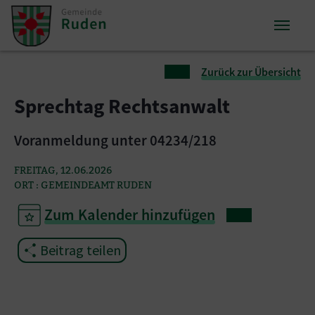
Zum Inhalt springen
Zum Seitenende springen
Sie sind hier:
Zurück zur Übersicht
Sprechtag Rechtsanwalt
Voranmeldung unter 04234/218
FREITAG, 12.06.2026
ORT : GEMEINDEAMT RUDEN
Zum Kalender hinzufügen
Beitrag teilen