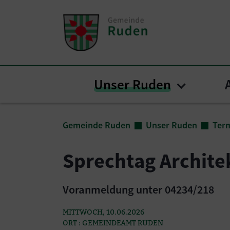
Zum Inhalt springen
Zum Seitenende springen
Unser Ruden
Submenu
Sie sind hier:
Gemeinde Ruden
Unser Ruden
Ter
Sprechtag Archite
Voranmeldung unter 04234/218
MITTWOCH, 10.06.2026
ORT : GEMEINDEAMT RUDEN