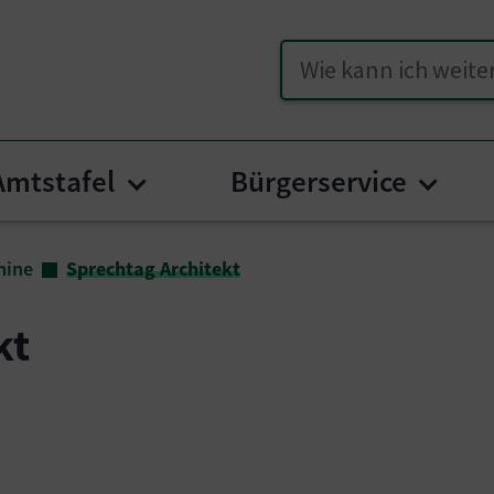
Suche
Amtstafel
Bürgerservice
 for "Unser Ruden"
Submenu for "Amtstafel"
Subme
mine
Sprechtag Architekt
kt