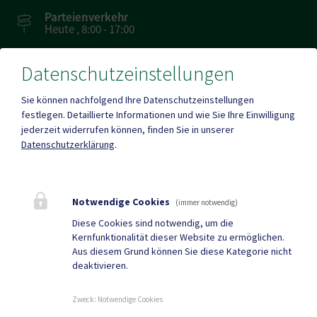
Parteienverkehr
Heute , 8:00 - 17:00
Datenschutzeinstellungen
Amtsstunden
Heute , 8:00 - 17:00
Sie können nachfolgend Ihre Datenschutzeinstellungen
festlegen.
Detaillierte Informationen und wie Sie Ihre Einwilligung
jederzeit widerrufen können, finden Sie in unserer
Mehr
Datenschutzerklärung
.
Quicklinks
Notwendige Cookies
(immer notwendig)
Geko digital Gemeinde-
Sport & Freizeit
Diese Cookies sind notwendig, um die
Kernfunktionalität dieser Website zu ermöglichen.
App
Aus diesem Grund können Sie diese Kategorie nicht
deaktivieren.
Gemeindenachrichten
Neuigkeiten
Termine
Zweck
:
Notwendige Cookies