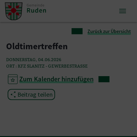
Zum Inhalt springen
Zum Seitenende springen
Sie sind hier:
Zurück zur Übersicht
Oldtimertreffen
DONNERSTAG, 04.06.2026
ORT : KFZ SLANITZ - GEWERBESTRASSE
Zum Kalender hinzufügen
Beitrag teilen