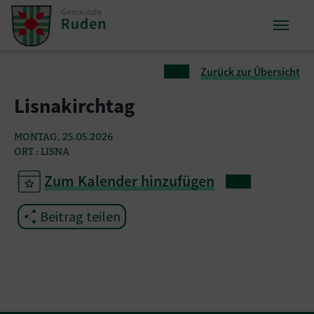
Zum Inhalt springen
Zum Seitenende springen
Sie sind hier:
Zurück zur Übersicht
Lisnakirchtag
MONTAG, 25.05.2026
ORT : LISNA
Zum Kalender hinzufügen
Beitrag teilen