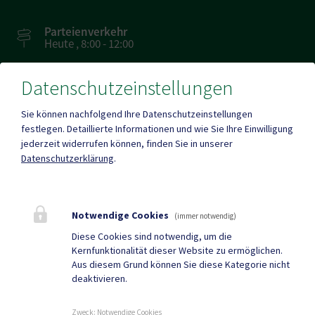
Parteienverkehr
Heute , 8:00 - 12:00
Datenschutzeinstellungen
Amtsstunden
Heute , 8:00 - 15:00
Sie können nachfolgend Ihre Datenschutzeinstellungen
festlegen.
Detaillierte Informationen und wie Sie Ihre Einwilligung
jederzeit widerrufen können, finden Sie in unserer
Mehr
Datenschutzerklärung
.
Quicklinks
Notwendige Cookies
(immer notwendig)
Geko digital Gemeinde-
Sport & Freizeit
Diese Cookies sind notwendig, um die
Kernfunktionalität dieser Website zu ermöglichen.
App
Aus diesem Grund können Sie diese Kategorie nicht
deaktivieren.
Gemeindenachrichten
Neuigkeiten
Termine
Zweck
:
Notwendige Cookies