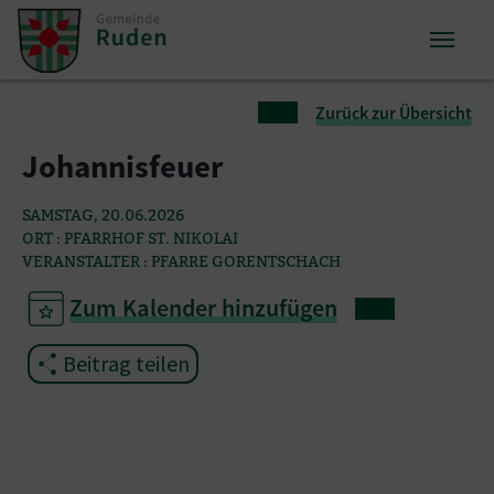
Zum Inhalt springen
Zum Seitenende springen
Sie sind hier:
Zurück zur Übersicht
Johannisfeuer
SAMSTAG, 20.06.2026
ORT : PFARRHOF ST. NIKOLAI
VERANSTALTER : PFARRE GORENTSCHACH
Zum Kalender hinzufügen
Beitrag teilen