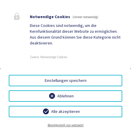
Quicklinks
Notwendige Cookies
(immer notwendig)
Geko digital Gemeinde-
Sport & Freizeit
Diese Cookies sind notwendig, um die
Kernfunktionalität dieser Website zu ermöglichen.
App
Aus diesem Grund können Sie diese Kategorie nicht
deaktivieren.
Gemeindenachrichten
Neuigkeiten
Termine
Zweck
:
Notwendige Cookies
WARTUNGSSEITE
|
BARRIEREFREIHEIT
|
DATENSCHUTZ
|
Einstellungen speichern
SITEMAP
|
IMPRESSUM
Ablehnen
Alle akzeptieren
Neuigkeiten
Termine
Kundmachungen
Kontakt
Bereitgestellt von websedit