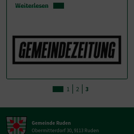
Weiterlesen
1
2
3
Gemeinde Ruden
Obermitterdorf 30, 9113 Ruden