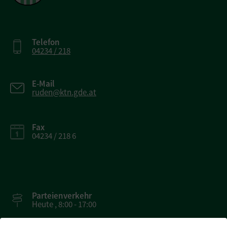
Telefon
04234 / 218
E-Mail
ruden@ktn.gde.at
Fax
04234 / 218 6
Parteienverkehr
Heute , 8:00 - 17:00