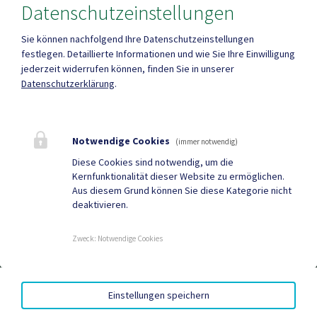
Datenschutzeinstellungen
Amtsstunden
Heute , 8:00 - 17:00
Sie können nachfolgend Ihre Datenschutzeinstellungen
festlegen.
Detaillierte Informationen und wie Sie Ihre Einwilligung
jederzeit widerrufen können, finden Sie in unserer
Mehr
Datenschutzerklärung
.
Quicklinks
Notwendige Cookies
(immer notwendig)
Geko digital Gemeinde-
Sport & Freizeit
Diese Cookies sind notwendig, um die
Kernfunktionalität dieser Website zu ermöglichen.
App
Aus diesem Grund können Sie diese Kategorie nicht
deaktivieren.
Gemeindenachrichten
Neuigkeiten
Termine
Zweck
:
Notwendige Cookies
WARTUNGSSEITE
|
BARRIEREFREIHEIT
|
DATENSCHUTZ
|
Einstellungen speichern
SITEMAP
|
IMPRESSUM